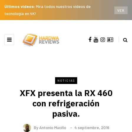
Últimos videos:
Mira todos nuestros videos de
VER
tecnología en 4K!
NOTICIAS
XFX presenta la RX 460
con refrigeración
pasiva.
By
Antonio Muciño
4 septiembre, 2016