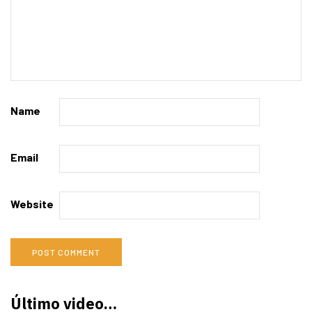
Name
Email
Website
Último video…