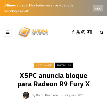
Últimos videos:
Mira todos nuestros videos de
VER
tecnología en 4K!
HARDWARE
NOTICIAS
XSPC anuncia bloque
para Radeon R9 Fury X
By
Diego Guerrero
27 junio, 2015