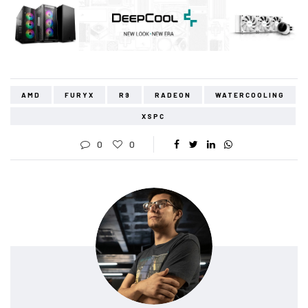
AMD
FURYX
R9
RADEON
WATERCOOLING
XSPC
0
0