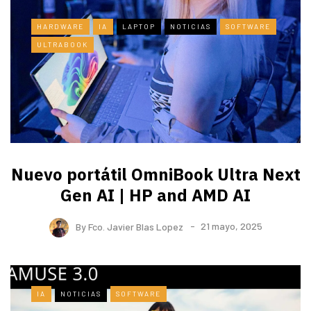
HARDWARE
IA
LAPTOP
NOTICIAS
SOFTWARE
ULTRABOOK
Nuevo portátil OmniBook Ultra ​Next
Gen AI | HP and AMD AI
By
Fco. Javier Blas Lopez
21 mayo, 2025
IA
NOTICIAS
SOFTWARE