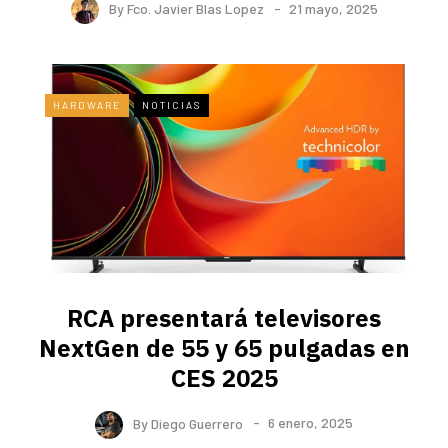
By
Fco. Javier Blas Lopez
21 mayo, 2025
HARDWARE
NOTICIAS
RCA presentará televisores
NextGen de 55 y 65 pulgadas en
CES 2025
By
Diego Guerrero
6 enero, 2025