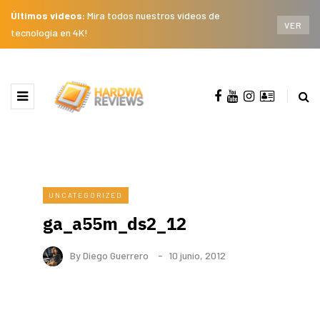
Últimos videos:
Mira todos nuestros videos de
VER
tecnología en 4K!
UNCATEGORIZED
ga_a55m_ds2_12
By
Diego Guerrero
10 junio, 2012