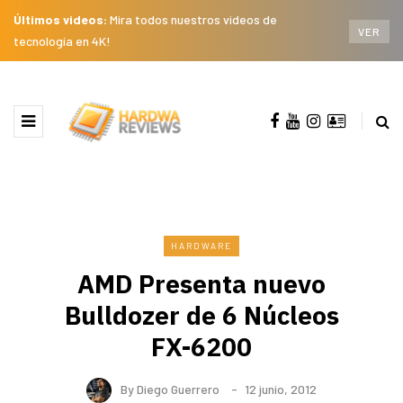
Últimos videos:
Mira todos nuestros videos de
VER
tecnología en 4K!
HARDWARE
AMD Presenta nuevo
Bulldozer de 6 Núcleos
FX-6200
By
Diego Guerrero
12 junio, 2012