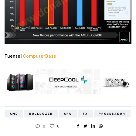
Fuente |
ComputerBase
AMD
BULLDOZER
CPU
FX
PROCESADOR
0
0