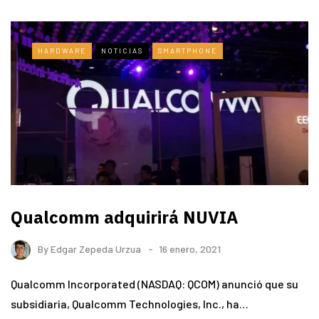
HARDWARE
NOTICIAS
SMARTPHONE
Qualcomm adquirirá NUVIA
By
Edgar Zepeda Urzua
16 enero, 2021
Qualcomm Incorporated (NASDAQ: QCOM) anunció que su
subsidiaria, Qualcomm Technologies, Inc., ha…