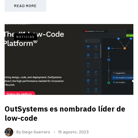
READ MORE
NOTICIAS
OutSystems es nombrado líder de
low-code
By
Diego Guerrero
15 agosto, 2023