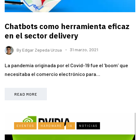
Chatbots como herramienta eficaz
en el sector delivery
By
Edgar Zepeda Urzua
31 marzo, 2021
La pandemia originada por el Covid-19 fue el ‘boom’ que
necesitaba el comercio electrónico para…
READ MORE
EVENTOS
HARDWARE
IA
NOTICIAS