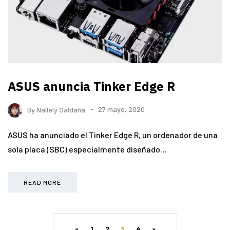
ASUS anuncia Tinker Edge R
By
Nallely Saldaña
27 mayo, 2020
ASUS ha anunciado el Tinker Edge R, un ordenador de una
sola placa (SBC) especialmente diseñado…
READ MORE
«
1
2
3
4
»