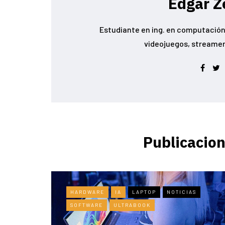
Edgar Z
Estudiante en ing. en computación 
videojuegos, streamer conoc
Publicacion
HARDWARE
IA
LAPTOP
NOTICIAS
SOFTWARE
ULTRABOOK