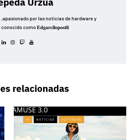
epeda Urzua
,apasionado por las noticias de hardware y
ido como 𝐄𝐝𝐠𝐚𝐫𝐜𝐢𝐥𝐨𝐩𝐨𝐬𝐭𝐥𝐢
es relacionadas
IA
NOTICIAS
SOFTWARE