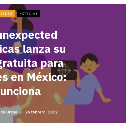
MIENTO
NOTICIAS
unexpected
cas lanza su
gratuita para
es en México:
funciona
da Urzua
26 febrero, 2022