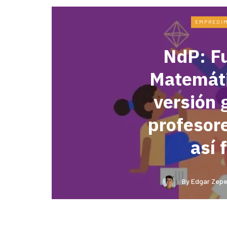
EMPREDI
NdP: F
Matemáti
versión 
profesor
así 
By
Edgar Zepe