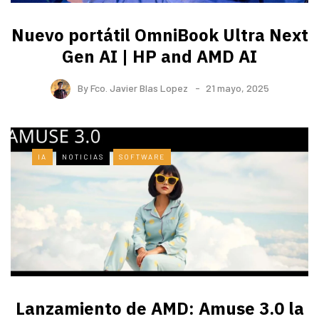
Nuevo portátil OmniBook Ultra ​Next
Gen AI | HP and AMD AI
By
Fco. Javier Blas Lopez
21 mayo, 2025
IA
NOTICIAS
SOFTWARE
Lanzamiento de AMD: Amuse 3.0 la