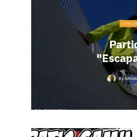
CONCU
Parti
"Escap
By
Antoni