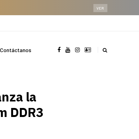
VER
Contáctanos
anza la
um DDR3