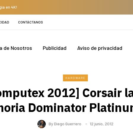
gía en 4K!
CIDAD
CONTÁCTANOS
a de Nosotros
Publicidad
Aviso de privacidad
HARDWARE
omputex 2012] Corsair l
oria Dominator Platin
By
Diego Guerrero
12 junio, 2012