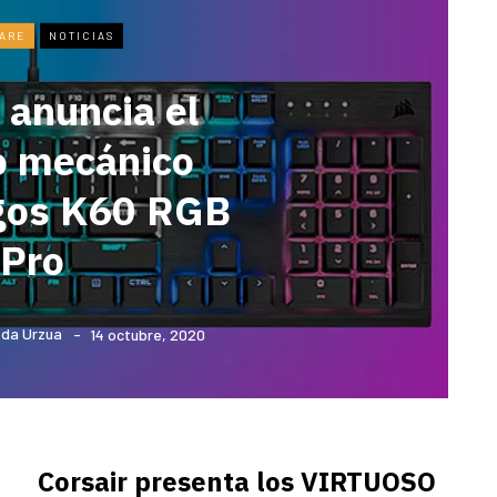
ARE
NOTICIAS
 anuncia el
o mecánico
egos K60 RGB
Pro
da Urzua
14 octubre, 2020
Corsair presenta los VIRTUOSO