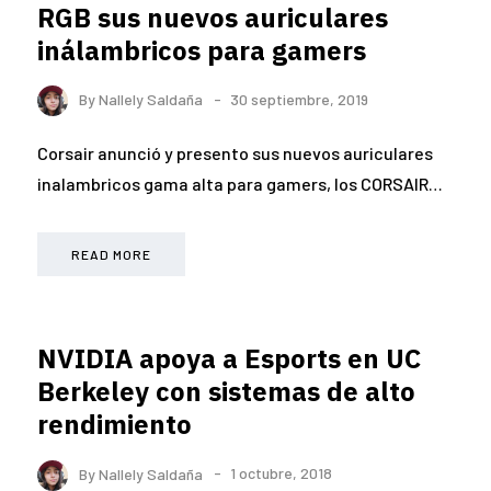
RGB sus nuevos auriculares
inálambricos para gamers
By
Nallely Saldaña
30 septiembre, 2019
Corsair anunció y presento sus nuevos auriculares
inalambricos gama alta para gamers, los CORSAIR…
READ MORE
NVIDIA apoya a Esports en UC
Berkeley con sistemas de alto
rendimiento
By
Nallely Saldaña
1 octubre, 2018