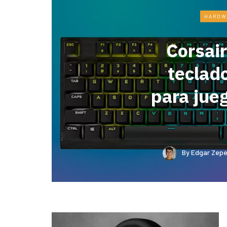
HARDW
Corsair
teclad
para ju
By
Edgar Zepe