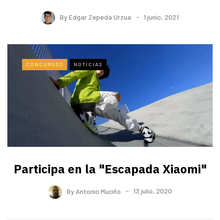
By
Edgar Zepeda Urzua
1 junio, 2021
CONCURSOS
NOTICIAS
Participa en la "Escapada Xiaomi"
By
Antonio Muciño
13 julio, 2020