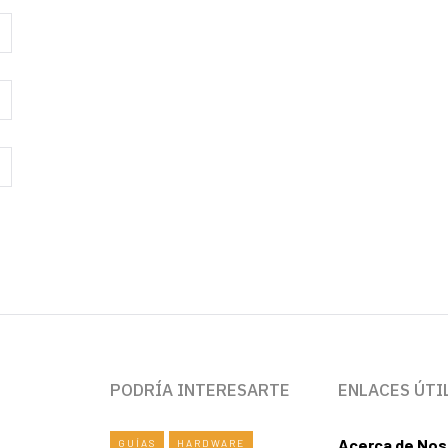
PODRÍA INTERESARTE
ENLACES ÚTI
Acerca de Nos
GUÍAS
HARDWARE