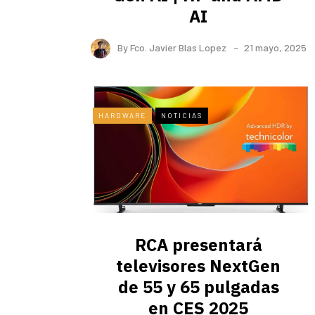
AI
By
Fco. Javier Blas Lopez
21 mayo, 2025
HARDWARE
NOTICIAS
RCA presentará
televisores NextGen
de 55 y 65 pulgadas
en CES 2025