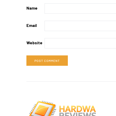
Name
Email
Website