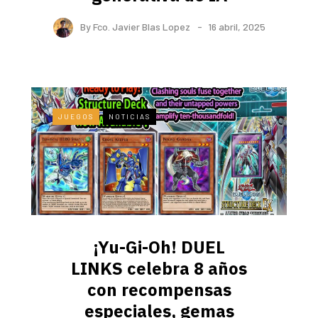
By
Fco. Javier Blas Lopez
16 abril, 2025
JUEGOS
NOTICIAS
¡Yu-Gi-Oh! DUEL
LINKS celebra 8 años
con recompensas
especiales, gemas