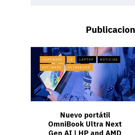
Publicacion
HARDWARE
IA
LAPTOP
NOTICIAS
SOFTWARE
ULTRABOOK
Nuevo portátil
OmniBook Ultra ​Next
Gen AI | HP and AMD