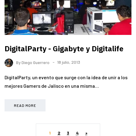
DigitalParty - Gigabyte y Digitalife
By
Diego Guerrero
18 julio, 2013
DigitalParty, un evento que surge con la idea de unir a los
mejores Gamers de Jalisco en una misma…
READ MORE
1
2
3
4
»