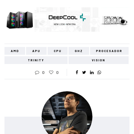
AMD
APU
CPU
GHZ
PROCESADOR
TRINITY
VISION
0
0