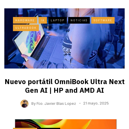
HARDWARE
IA
LAPTOP
NOTICIAS
SOFTWARE
ULTRABOOK
Nuevo portátil OmniBook Ultra ​Next
Gen AI | HP and AMD AI
By
Fco. Javier Blas Lopez
21 mayo, 2025