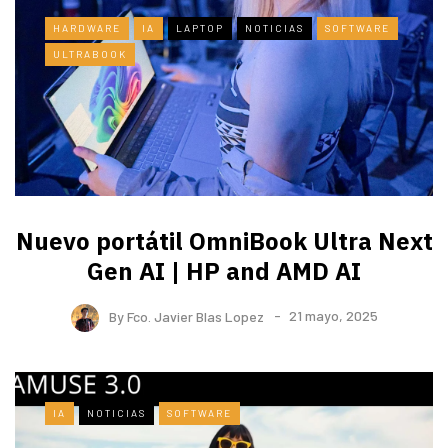
HARDWARE
IA
LAPTOP
NOTICIAS
SOFTWARE
ULTRABOOK
Nuevo portátil OmniBook Ultra ​Next
Gen AI | HP and AMD AI
By
Fco. Javier Blas Lopez
21 mayo, 2025
IA
NOTICIAS
SOFTWARE