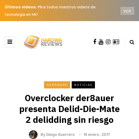
Últimos videos:
Mira todos nuestros videos de
VER
tecnología en 4K!
HARDWARE
NOTICIAS
Overclocker der8auer
presenta Delid-Die-Mate
2 delidding sin riesgo
By
Diego Guerrero
19 enero, 2017