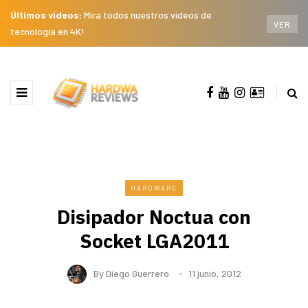
Últimos videos:
Mira todos nuestros videos de
VER
tecnología en 4K!
HARDWARE
Disipador Noctua con
Socket LGA2011
By
Diego Guerrero
11 junio, 2012