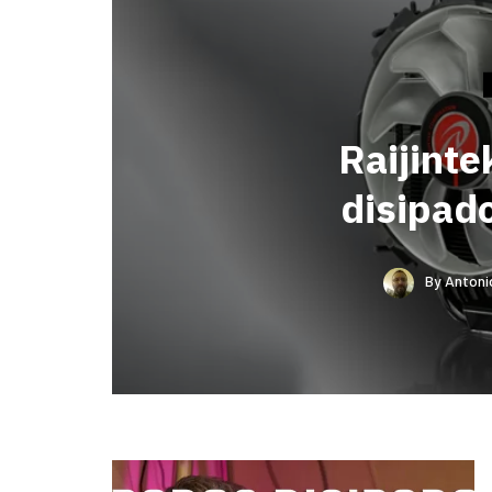
Raijinte
disipado
By
Antoni