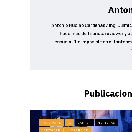
Anton
Antonio Muciño Cárdenas / Ing. Químic
hace más de 15 años, reviewer y e
escuela. "Lo imposible es el fantasma
Publicacion
HARDWARE
IA
LAPTOP
NOTICIAS
SOFTWARE
ULTRABOOK