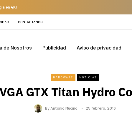
gía en 4K!
CIDAD
CONTÁCTANOS
a de Nosotros
Publicidad
Aviso de privacidad
HARDWARE
NOTICIAS
VGA GTX Titan Hydro C
By
Antonio Muciño
25 febrero, 2013