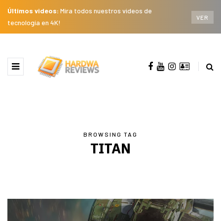
Últimos videos:
Mira todos nuestros videos de
VER
tecnología en 4K!
BROWSING TAG
TITAN