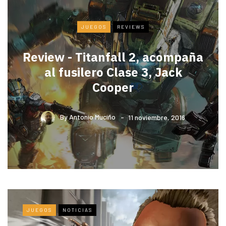
JUEGOS
REVIEWS
Review - Titanfall 2, acompaña
al fusilero Clase 3, Jack
Cooper
By
Antonio Muciño
11 noviembre, 2016
JUEGOS
NOTICIAS