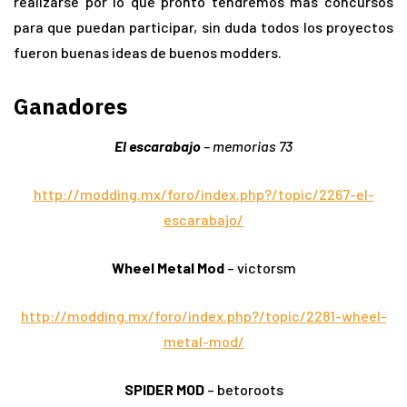
realizarse por lo que pronto tendremos más concursos
para que puedan participar, sin duda todos los proyectos
fueron buenas ideas de buenos modders.
Ganadores
El escarabajo
– memorias 73
http://modding.mx/foro/index.php?/topic/2267-el-
escarabajo/
Wheel Metal Mod
– victorsm
http://modding.mx/foro/index.php?/topic/2281-wheel-
metal-mod/
SPIDER MOD
– betoroots