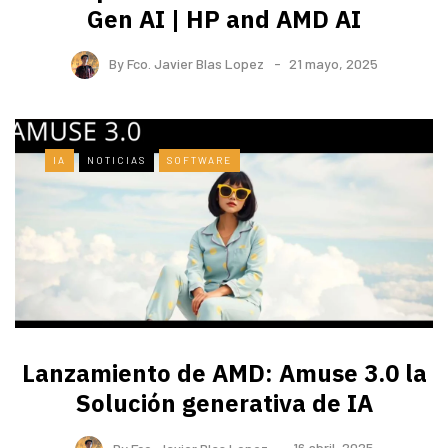
Gen AI | HP and AMD AI
By
Fco. Javier Blas Lopez
21 mayo, 2025
IA
NOTICIAS
SOFTWARE
Lanzamiento de AMD: Amuse 3.0 la
Solución generativa de IA
By
Fco. Javier Blas Lopez
16 abril, 2025