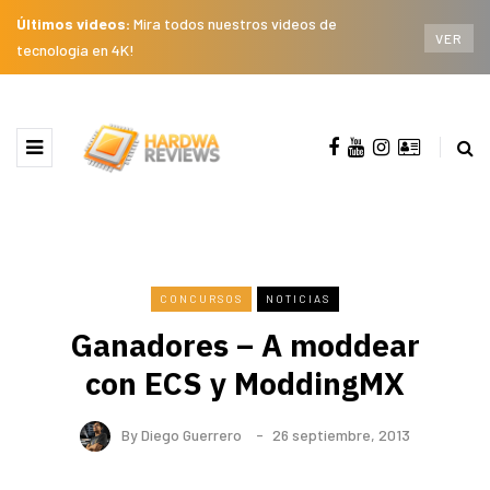
Últimos videos:
Mira todos nuestros videos de
VER
tecnología en 4K!
CONCURSOS
NOTICIAS
Ganadores – A moddear
con ECS y ModdingMX
By
Diego Guerrero
26 septiembre, 2013