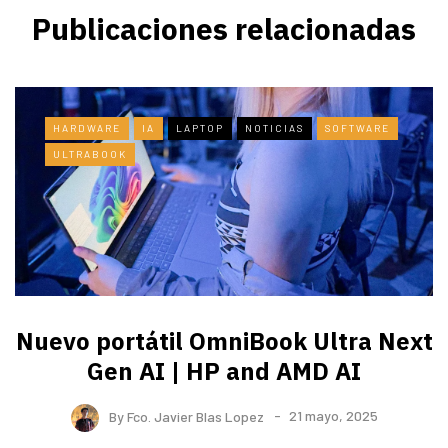
Publicaciones relacionadas
HARDWARE
IA
LAPTOP
NOTICIAS
SOFTWARE
ULTRABOOK
Nuevo portátil OmniBook Ultra ​Next
Gen AI | HP and AMD AI
By
Fco. Javier Blas Lopez
21 mayo, 2025