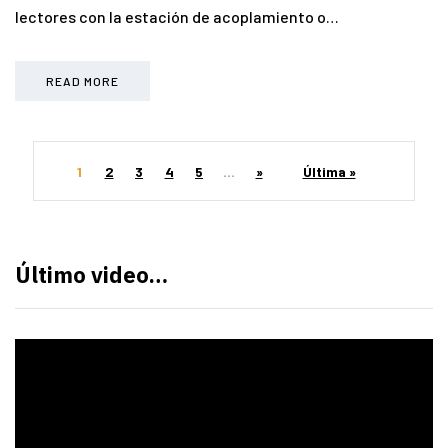
lectores con la estación de acoplamiento o…
READ MORE
1
2
3
4
5
...
»
Última »
Último video…