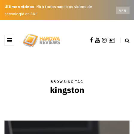
Últimos videos:
Mira todos nuestros videos de
VER
tecnología en 4K!
BROWSING TAG
kingston