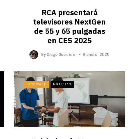
RCA presentará
televisores NextGen
de 55 y 65 pulgadas
en CES 2025
By
Diego Guerrero
6 enero, 2025
HARDWARE
NOTICIAS