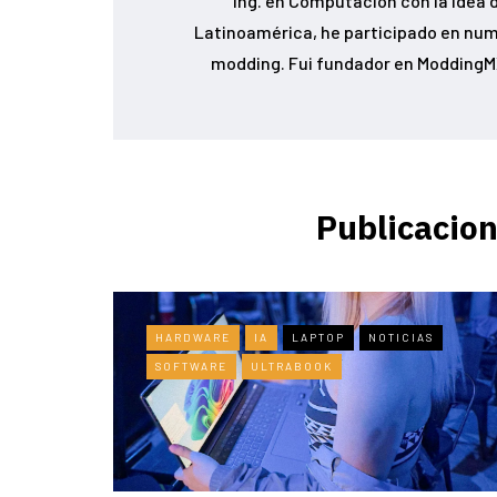
Ing. en Computación con la idea d
Latinoamérica, he participado en num
modding. Fui fundador en ModdingMX
Publicacion
HARDWARE
IA
LAPTOP
NOTICIAS
SOFTWARE
ULTRABOOK