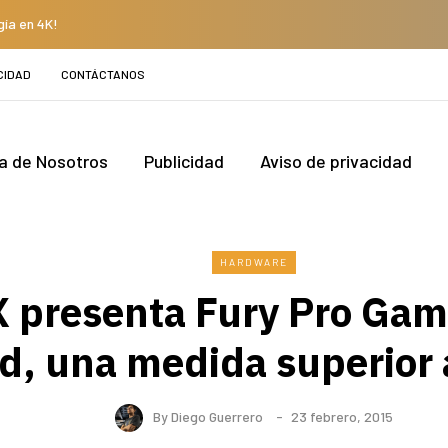
gía en 4K!
CIDAD
CONTÁCTANOS
a de Nosotros
Publicidad
Aviso de privacidad
HARDWARE
 presenta Fury Pro Ga
d, una medida superior 
By
Diego Guerrero
23 febrero, 2015