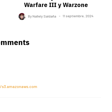
Warfare III y Warzone
By
Nallely Saldaña
11 septiembre, 2024
omments
//s3.amazonaws.com