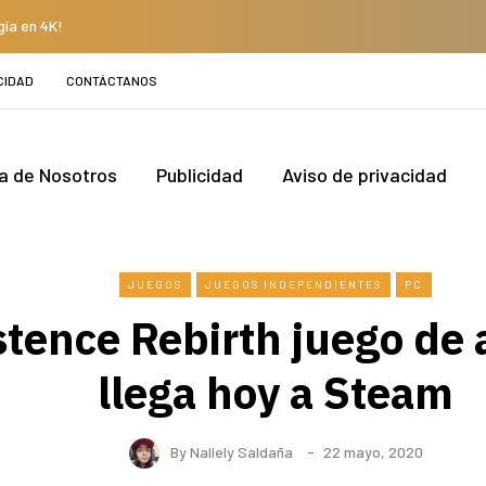
gía en 4K!
CIDAD
CONTÁCTANOS
a de Nosotros
Publicidad
Aviso de privacidad
JUEGOS
JUEGOS INDEPENDIENTES
PC
stence Rebirth juego de 
llega hoy a Steam
By
Nallely Saldaña
22 mayo, 2020