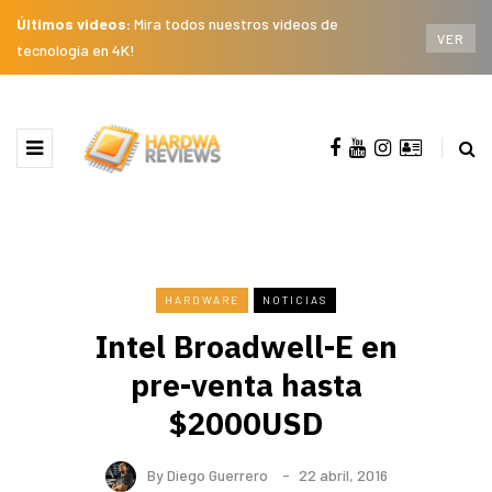
Últimos videos:
Mira todos nuestros videos de
VER
tecnología en 4K!
HARDWARE
NOTICIAS
Intel Broadwell-E en
pre-venta hasta
$2000USD
By
Diego Guerrero
22 abril, 2016