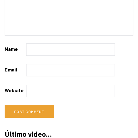
Name
Email
Website
Último video…