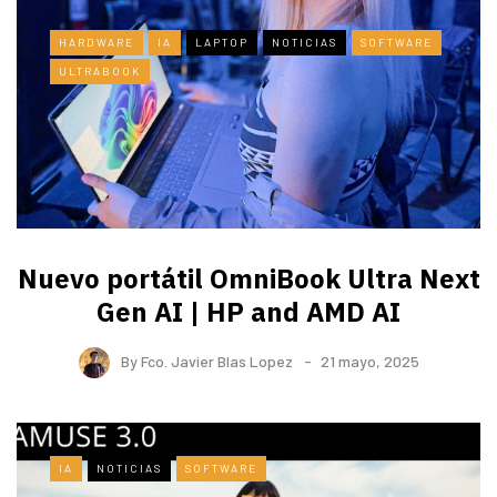
HARDWARE
IA
LAPTOP
NOTICIAS
SOFTWARE
ULTRABOOK
Nuevo portátil OmniBook Ultra ​Next
Gen AI | HP and AMD AI
By
Fco. Javier Blas Lopez
21 mayo, 2025
IA
NOTICIAS
SOFTWARE