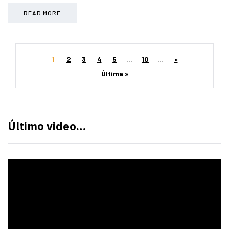
READ MORE
1
2
3
4
5
...
10
...
»
Última »
Último video…