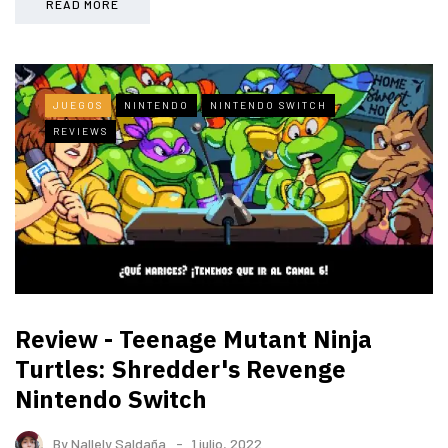
READ MORE
JUEGOS
NINTENDO
NINTENDO SWITCH
REVIEWS
Review - Teenage Mutant Ninja
Turtles: Shredder's Revenge
Nintendo Switch
By
Nallely Saldaña
1 julio, 2022