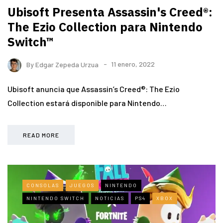
Ubisoft Presenta Assassin's Creed®:
The Ezio Collection para Nintendo
Switch™
By
Edgar Zepeda Urzua
11 enero, 2022
Ubisoft anuncia que Assassin’s Creed®: The Ezio
Collection estará disponible para Nintendo…
READ MORE
CONSOLAS
JUEGOS
NINTENDO
NINTENDO SWITCH
NOTICIAS
PS4
XBOX