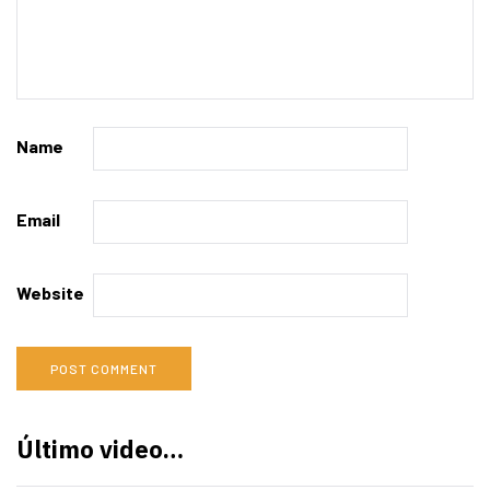
Name
Email
Website
Último video…