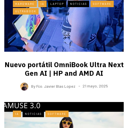
HARDWARE
IA
LAPTOP
NOTICIAS
SOFTWARE
ULTRABOOK
Nuevo portátil OmniBook Ultra ​Next
Gen AI | HP and AMD AI
By
Fco. Javier Blas Lopez
21 mayo, 2025
IA
NOTICIAS
SOFTWARE