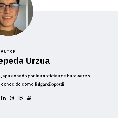
AUTOR
epeda Urzua
,apasionado por las noticias de hardware y
ido como 𝐄𝐝𝐠𝐚𝐫𝐜𝐢𝐥𝐨𝐩𝐨𝐬𝐭𝐥𝐢