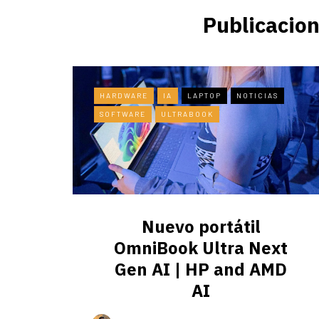
Publicacion
HARDWARE
IA
LAPTOP
NOTICIAS
SOFTWARE
ULTRABOOK
Nuevo portátil
OmniBook Ultra ​Next
Gen AI | HP and AMD
AI