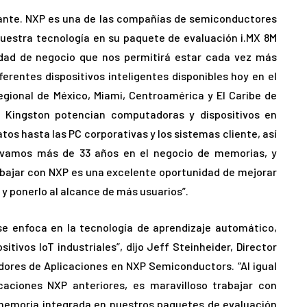
vante. NXP es una de las compañías de semiconductores
uestra tecnología en su paquete de evaluación i.MX 8M
idad de negocio que nos permitirá estar cada vez más
ferentes dispositivos inteligentes disponibles hoy en el
Regional de México, Miami, Centroamérica y El Caribe de
e Kingston potencian computadoras y dispositivos en
tos hasta las PC corporativas y los sistemas cliente, así
vamos más de 33 años en el negocio de memorias, y
rabajar con NXP es una excelente oportunidad de mejorar
y ponerlo al alcance de más usuarios”.
se enfoca en la tecnología de aprendizaje automático,
itivos IoT industriales”, dijo Jeff Steinheider, Director
adores de Aplicaciones en NXP Semiconductors. “Al igual
aciones NXP anteriores, es maravilloso trabajar con
 memoria integrada en nuestros paquetes de evaluación