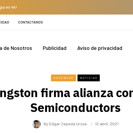
gía en 4K!
CIDAD
CONTÁCTANOS
a de Nosotros
Publicidad
Aviso de privacidad
HARDWARE
NOTICIAS
ngston firma alianza c
Semiconductors
By
Edgar Zepeda Urzua
12 abril, 2021