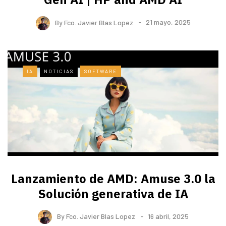
By
Fco. Javier Blas Lopez
21 mayo, 2025
IA
NOTICIAS
SOFTWARE
Lanzamiento de AMD: Amuse 3.0 la
Solución generativa de IA
By
Fco. Javier Blas Lopez
16 abril, 2025