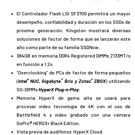
El Controlador Flash LSI SF3700 permitirá un mayor
desempeño, confiabilidad y duración en los SSDs de
próxima generación. Kingston mostrará diversas
soluciones de factor de forma que se lanzarán este
año como parte de su familia SSD
Now
.
384GB en memoria DDR4 Registered DIMMs 2133MT/s
en función a 1.2v.
“Overclocking” de PCs de factor de forma pequeños
®
™
®
(
Intel
NUC, Gigabyte
Brix y Zotac
ZBOX
) utilizando
SO-DIMMs
HyperX Plug-n-Play.
Memoria HyperX de gama alta se usará para
procesar video tecnología de 4K con el uso de
Battlefield 4 y video grabado con una cámara
GoPro®
HERO3+ Black Edition.
Vista previa de audífonos HyperX Cloud.