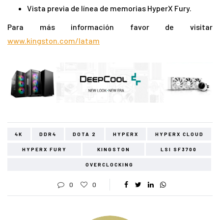
Vista previa de línea de memorias HyperX Fury.
Para más información favor de visitar
www.kingston.com/latam
4K
DDR4
DOTA 2
HYPERX
HYPERX CLOUD
HYPERX FURY
KINGSTON
LSI SF3700
OVERCLOCKING
0
0