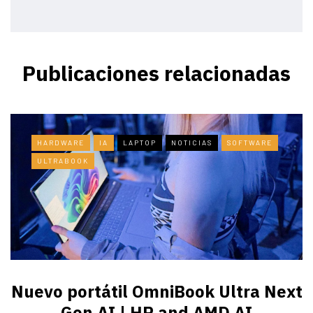
Publicaciones relacionadas
HARDWARE
IA
LAPTOP
NOTICIAS
SOFTWARE
ULTRABOOK
Nuevo portátil OmniBook Ultra ​Next
Gen AI | HP and AMD AI