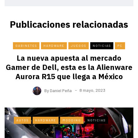
Publicaciones relacionadas
GABINETES
HARDWARE
JUEGOS
NOTICIAS
PC
La nueva apuesta al mercado
Gamer de Dell, esta es la Alienware
Aurora R15 que llega a México
By
Daniel Peña
8 mayo, 2023
AUTOS
HARDWARE
MODDING
NOTICIAS