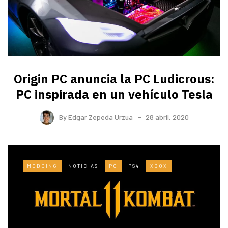
Origin PC anuncia la PC Ludicrous:
PC inspirada en un vehículo Tesla
By
Edgar Zepeda Urzua
28 abril, 2020
MODDING
NOTICIAS
PC
PS4
XBOX