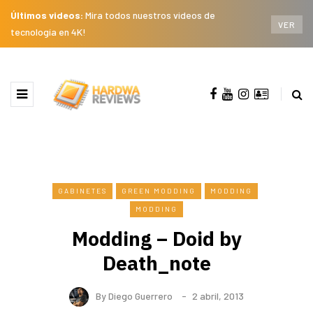
Últimos videos:
Mira todos nuestros videos de
VER
tecnología en 4K!
GABINETES
GREEN MODDING
MODDING
MODDING
Modding – Doid by
Death_note
By
Diego Guerrero
2 abril, 2013