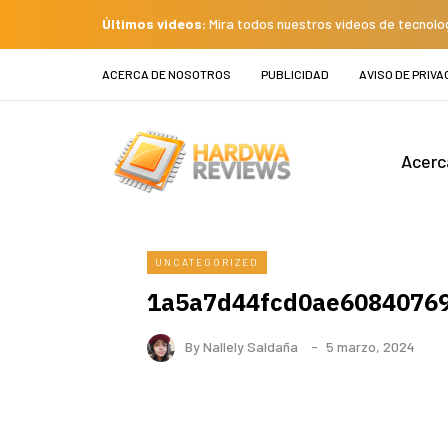
Últimos videos:
Mira todos nuestros videos de tecnolo
ACERCA DE NOSOTROS
PUBLICIDAD
AVISO DE PRIVA
Acerc
UNCATEGORIZED
1a5a7d44fcd0ae6084076
By
Nallely Saldaña
5 marzo, 2024