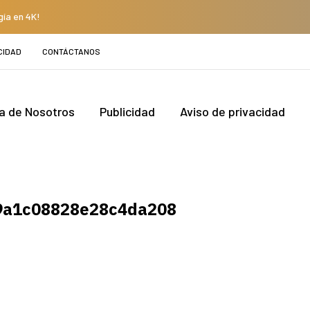
gía en 4K!
CIDAD
CONTÁCTANOS
a de Nosotros
Publicidad
Aviso de privacidad
9a1c08828e28c4da208