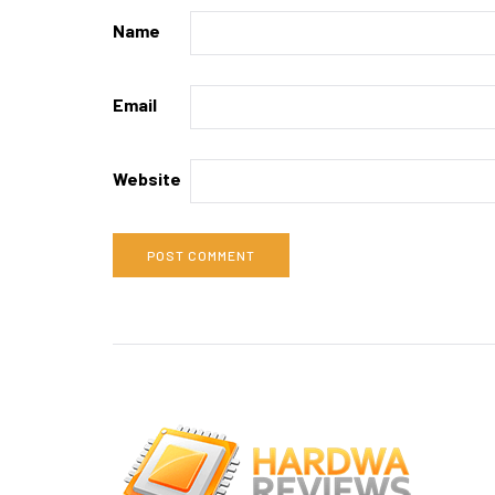
Name
Email
Website