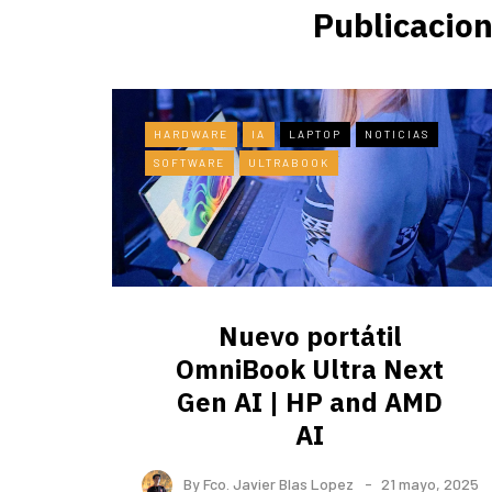
Publicacion
HARDWARE
IA
LAPTOP
NOTICIAS
SOFTWARE
ULTRABOOK
Nuevo portátil
OmniBook Ultra ​Next
Gen AI | HP and AMD
AI
By
Fco. Javier Blas Lopez
21 mayo, 2025