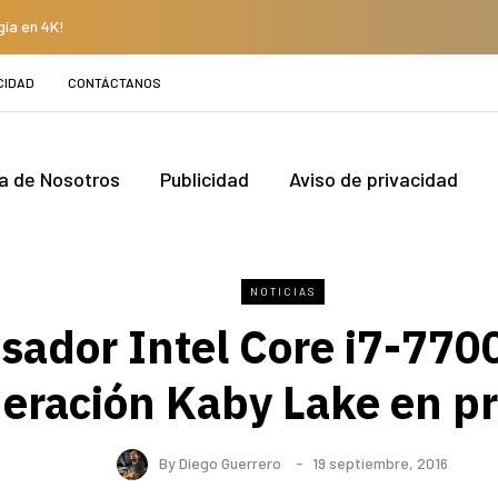
gía en 4K!
CIDAD
CONTÁCTANOS
a de Nosotros
Publicidad
Aviso de privacidad
NOTICIAS
sador Intel Core i7-770
eración Kaby Lake en p
By
Diego Guerrero
19 septiembre, 2016