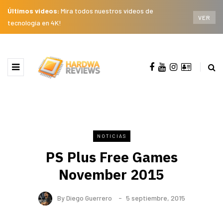
Últimos videos:
Mira todos nuestros videos de
VER
tecnología en 4K!
NOTICIAS
PS Plus Free Games
November 2015
By
Diego Guerrero
5 septiembre, 2015