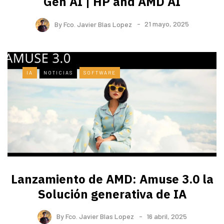
Gen AI | HP and AMD AI
By
Fco. Javier Blas Lopez
21 mayo, 2025
IA
NOTICIAS
SOFTWARE
Lanzamiento de AMD: Amuse 3.0 la
Solución generativa de IA
By
Fco. Javier Blas Lopez
16 abril, 2025