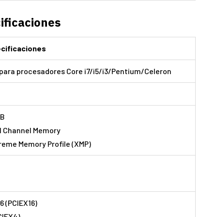
ificaciones
cificaciones
0 para procesadores Core i7/i5/i3/Pentium/Celeron
GB
l Channel Memory
treme Memory Profile (XMP)
16 (PCIEX16)
PCIEX4)