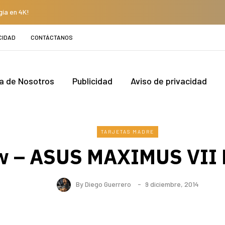
gía en 4K!
CIDAD
CONTÁCTANOS
a de Nosotros
Publicidad
Aviso de privacidad
TARJETAS MADRE
w – ASUS MAXIMUS VII
By
Diego Guerrero
9 diciembre, 2014