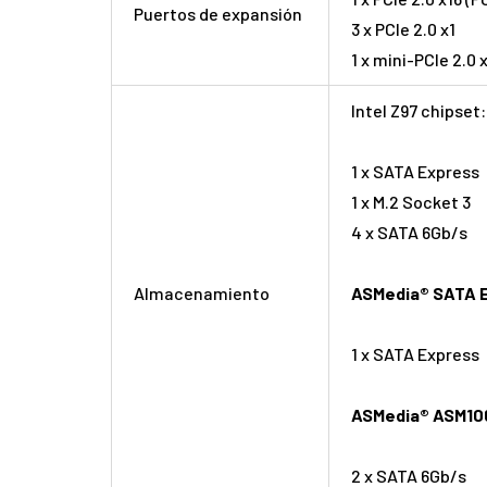
Puertos de expansión
3 x PCIe 2.0 x1
1 x mini-PCIe 2.0 
Intel Z97 chipset:
1 x SATA Express
1 x M.2 Socket 3
4 x SATA 6Gb/s
Almacenamiento
ASMedia® SATA E
1 x SATA Express
ASMedia® ASM1061
2 x SATA 6Gb/s