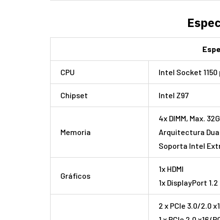
Espec
Espe
CPU
Intel Socket 115
Chipset
Intel Z97
4x DIMM, Max. 32
Memoria
Arquitectura Dua
Soporta Intel Ex
1x HDMI
Gráficos
1x DisplayPort 1.2
2 x PCIe 3.0/2.0 x
1 x PCIe 2.0 x16 (