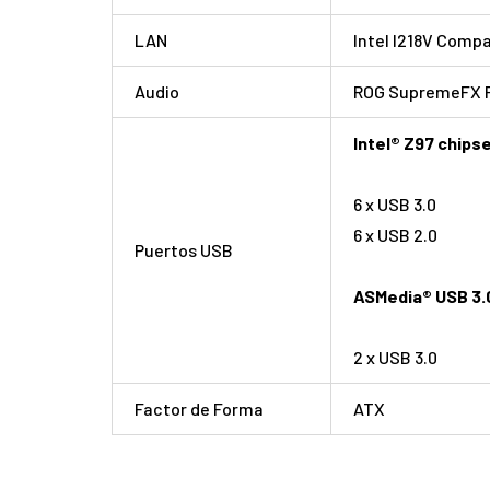
LAN
Intel I218V Compa
Audio
ROG SupremeFX Fo
Intel® Z97 chipse
6 x USB 3.0
6 x USB 2.0
Puertos USB
ASMedia® USB 3.0
2 x USB 3.0
Factor de Forma
ATX