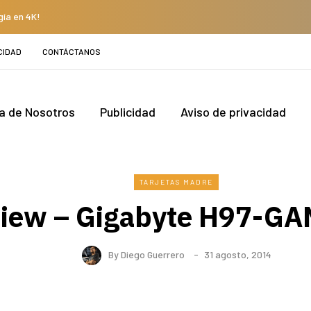
gía en 4K!
CIDAD
CONTÁCTANOS
a de Nosotros
Publicidad
Aviso de privacidad
TARJETAS MADRE
iew – Gigabyte H97-GA
By
Diego Guerrero
31 agosto, 2014