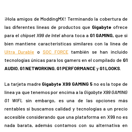
¡Hola amigos de ModdingMX! Terminando la cobertura de
las diferentes lineas de productos que
Gigabyte
ofrece
para el
chipset X99 de Intel
ahora toca a
G1 GAMING,
que si
bien mantiene características similares con la linea de
Ultra Durable
o
SOC FORCE
también se han incluido
tecnologías únicas para los gamers en el compilado de
G1
AUDIO
,
G1 NETWORKING
,
G1 PERFORMANCE
y
G1 LOOKS
.
La tarjeta madre
Gigabyte X99 GAMING 5
no es la tope de
linea ya que tenemos por encima a la
Gigabyte X99 GAMING
G1 WIFI
, sin embargo, es una de las opciones más
rentables si buscamos calidad y tecnologías a un precio
accesible considerando que una plataforma en X99 no es
nada barata, además contamos con su alternativa en