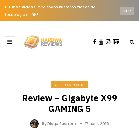
Últimos videos:
Mira todos nuestros videos de
VER
tecnología en 4K!
TARJETAS MADRE
Review – Gigabyte X99
GAMING 5
By
Diego Guerrero
17 abril, 2015