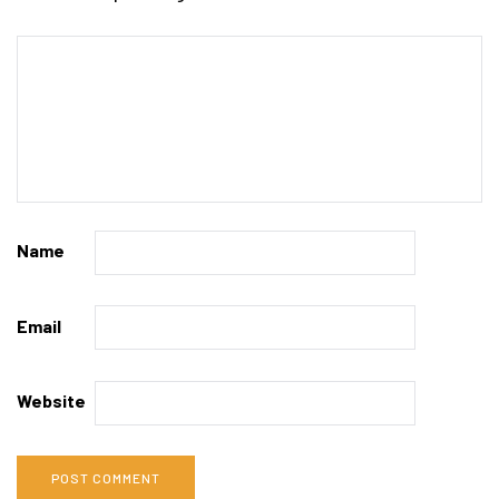
Name
Email
Website