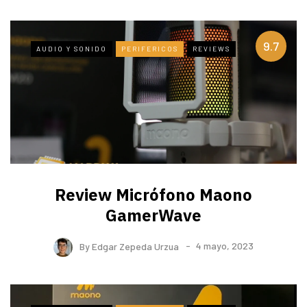
9.7
AUDIO Y SONIDO
PERIFERICOS
REVIEWS
Review Micrófono Maono
GamerWave
By
Edgar Zepeda Urzua
4 mayo, 2023