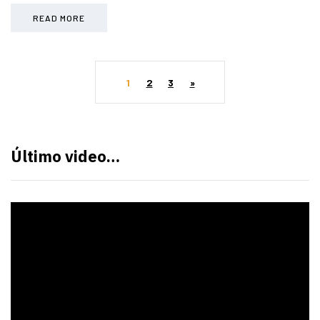
READ MORE
1
2
3
»
Último video…