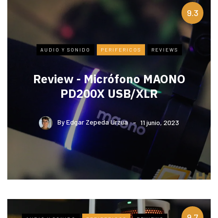
9.3
AUDIO Y SONIDO
PERIFERICOS
REVIEWS
Review - Micrófono MAONO
PD200X USB/XLR
By
Edgar Zepeda Urzua
11 junio, 2023
9.7