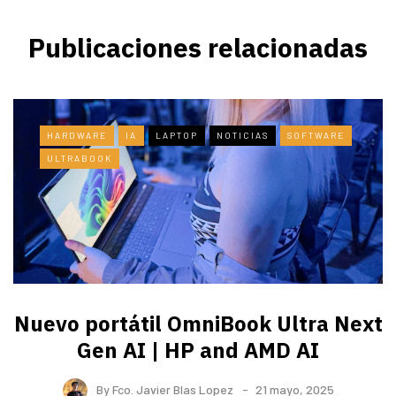
Publicaciones relacionadas
HARDWARE
IA
LAPTOP
NOTICIAS
SOFTWARE
ULTRABOOK
Nuevo portátil OmniBook Ultra ​Next
Gen AI | HP and AMD AI
By
Fco. Javier Blas Lopez
21 mayo, 2025