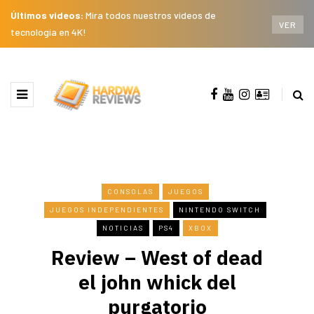
Últimos videos:
Mira todos nuestros videos de
VER
tecnología en 4K!
CONSOLAS
JUEGOS
JUEGOS INDEPENDIENTES
NINTENDO SWITCH
NOTICIAS
PS4
XBOX
Review – West of dead
el john whick del
purgatorio