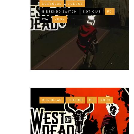
CONSOLAS
JUEGOS
NINTENDO SWITCH
NOTICIAS
PC
PS4
XBOX
CONSOLAS
JUEGOS
PC
XBOX