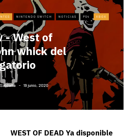
ENTES
NINTENDO SWITCH
NOTICIAS
PS4
XBOX
 - West of
ohn whick del
gatorio
y Saldaña
19 junio, 2020
WEST OF DEAD Ya disponible