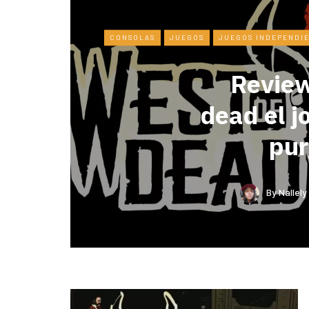
CONSOLAS
JUEGOS
JUEGOS INDEPENDI
Review
dead el j
pur
By
Nallel