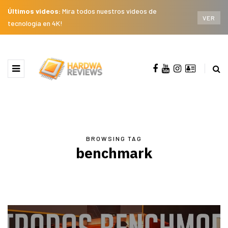
Últimos videos:
Mira todos nuestros videos de
VER
tecnología en 4K!
BROWSING TAG
benchmark