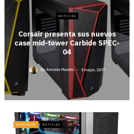
NOTICIAS
Corsair presenta sus nuevos
case mid-tower Carbide SPEC-
04
By
Antonio Muciño
3 mayo, 2017
HARDWARE
NOTICIAS