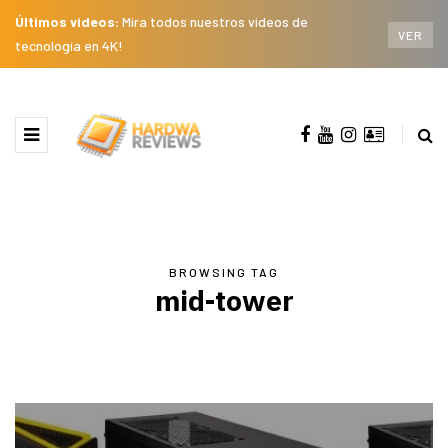
Últimos videos:
Mira todos nuestros videos de
VER
tecnología en 4K!
BROWSING TAG
mid-tower