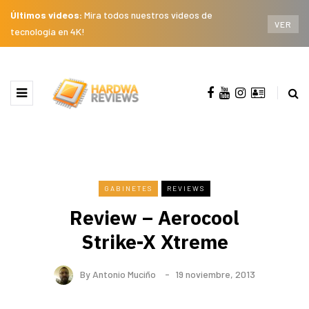
Últimos videos:
Mira todos nuestros videos de
VER
tecnología en 4K!
GABINETES
REVIEWS
Review – Aerocool
Strike-X Xtreme
By
Antonio Muciño
19 noviembre, 2013