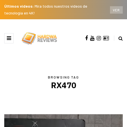
Últimos videos:
Mira todos nuestros videos de
VER
tecnología en 4K!
BROWSING TAG
RX470