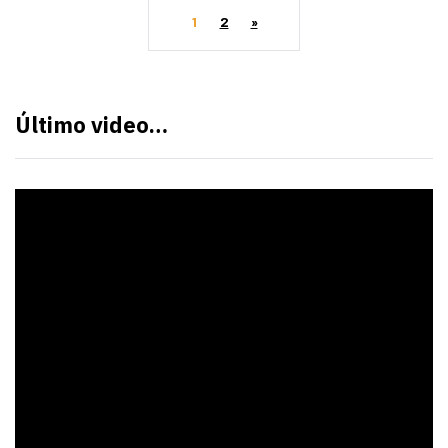
1
2
»
Último video…