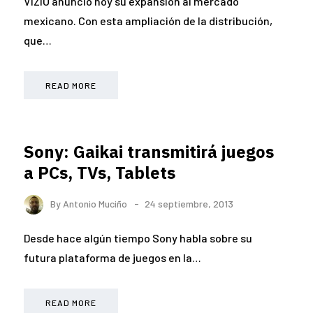
VIZIO anunció hoy su expansión al mercado
mexicano. Con esta ampliación de la distribución,
que…
READ MORE
Sony: Gaikai transmitirá juegos
a PCs, TVs, Tablets
By
Antonio Muciño
24 septiembre, 2013
Desde hace algún tiempo Sony habla sobre su
futura plataforma de juegos en la…
READ MORE