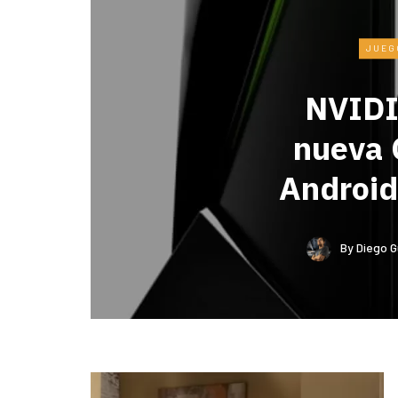
JUEG
NVIDI
nueva 
Androi
By
Diego G